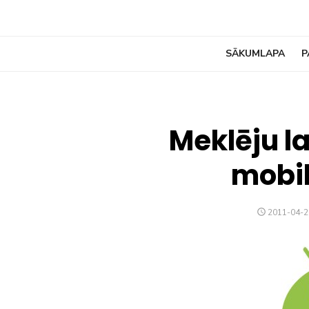
SĀKUMLAPA
P
Meklēju l
mobil
POSTED
2011-04-2
ON