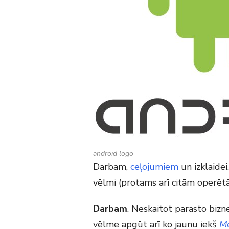
android logo
Darbam,
ceļojumiem
un izklaidei
vēlmi (protams arī citām operētāj
Darbam
. Neskaitot parasto bizne
vēlme apgūt arī ko jaunu iekš
Me