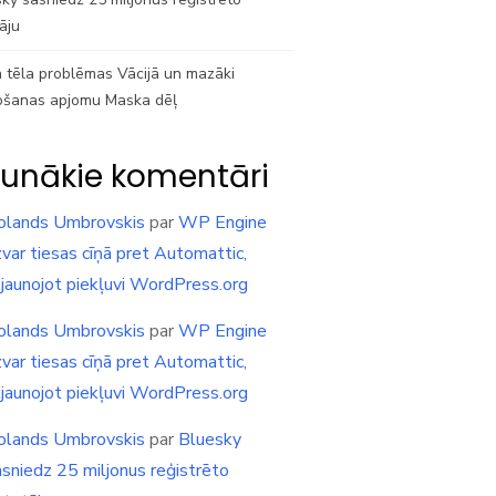
tāju
 tēla problēmas Vācijā un mazāki
ošanas apjomu Maska dēļ
unākie komentāri
olands Umbrovskis
par
WP Engine
var tiesas cīņā pret Automattic,
tjaunojot piekļuvi WordPress.org
olands Umbrovskis
par
WP Engine
var tiesas cīņā pret Automattic,
tjaunojot piekļuvi WordPress.org
olands Umbrovskis
par
Bluesky
asniedz 25 miljonus reģistrēto