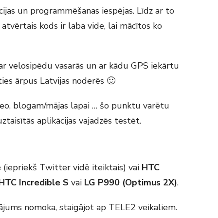
ācijas un programmēšanas iespējas. Līdz ar to
atvērtais kods ir laba vide, lai mācītos ko
 ar velosipēdu vasarās un ar kādu GPS iekārtu
es ārpus Latvijas noderēs 🙂
 video, blogam/mājas lapai … šo punktu varētu
ztaisītās aplikācijas vajadzēs testēt.
e
(iepriekš Twitter vidē iteiktais) vai
HTC
HTC Incredible S
vai
LG P990 (Optimus 2X)
.
ājums nomoka, staigājot ap TELE2 veikaliem.