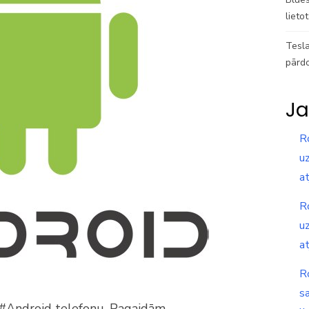
lieto
Tesla
pārd
Ja
R
uz
a
R
uz
a
R
s
 #Android telefonu. Pagaidām