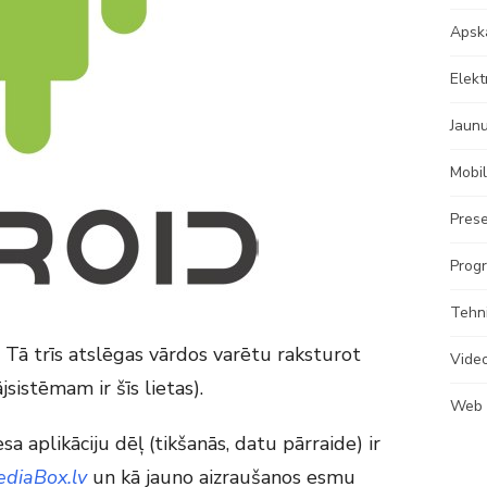
Apsk
Elekt
Jaun
Mobil
Prese
Progr
Tehn
. Tā trīs atslēgas vārdos varētu raksturot
Vide
sistēmam ir šīs lietas).
Web
sa aplikāciju dēļ (tikšanās, datu pārraide) ir
diaBox.lv
un kā jauno aizraušanos esmu