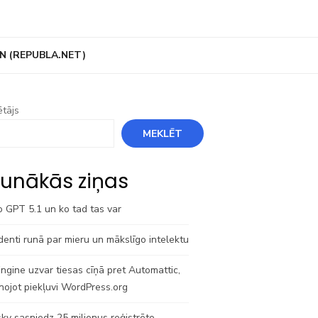
N (REPUBLA.NET)
tājs
MEKLĒT
unākās ziņas
o GPT 5.1 un ko tad tas var
denti runā par mieru un mākslīgo intelektu
gine uzvar tiesas cīņā pret Automattic,
nojot piekļuvi WordPress.org
ky sasniedz 25 miljonus reģistrēto