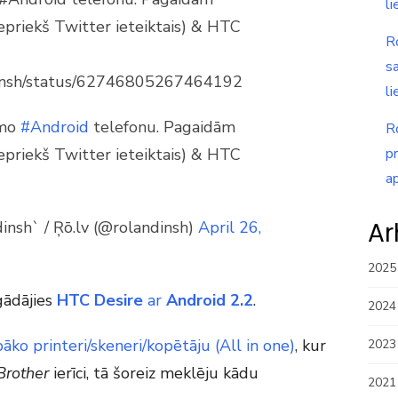
li
(iepriekš Twitter ieteiktais) & HTC
R
s
ndinsh/status/62746805267464192
li
amo
#Android
telefonu. Pagaidām
R
(iepriekš Twitter ieteiktais) & HTC
p
a
Ar
insh` / Ŗō.lv (@rolandinsh)
April 26,
2025
gādājies
HTC Desire
ar
Android 2.2
.
2024
āko printeri/skeneri/kopētāju (All in one)
, kur
2023
Brother
ierīci, tā šoreiz meklēju kādu
2021