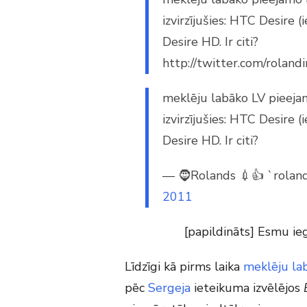
izvirzījušies: HTC Desire 
Desire HD. Ir citi?
http://twitter.com/rola
meklēju labāko LV pieej
izvirzījušies: HTC Desire 
Desire HD. Ir citi?
— 🧔Rolands 💉👍 `roland
2011
[papildināts] Esmu ie
Līdzīgi kā pirms laika
meklēju lab
pēc
Sergeja
ieteikuma izvēlējos