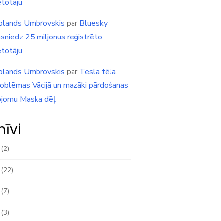
etotāju
olands Umbrovskis
par
Bluesky
asniedz 25 miljonus reģistrēto
etotāju
olands Umbrovskis
par
Tesla tēla
roblēmas Vācijā un mazāki pārdošanas
pjomu Maska dēļ
hīvi
(2)
(22)
(7)
(3)