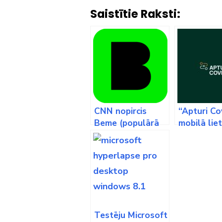
Saistītie Raksti:
CNN nopircis
“Apturi Co
Beme (populārā
mobilā lie
YouTube
jau ir piee
videoblogera
Casey Neistat
aplikāciju)
[Papildināts]
Testēju Microsoft