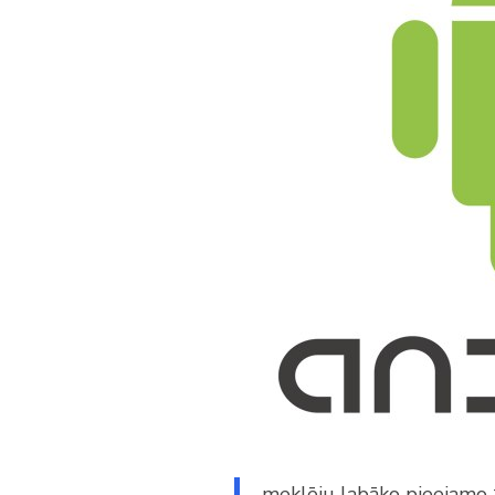
meklēju labāko pieejamo