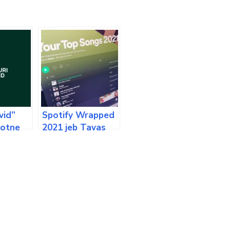
vid”
Spotify Wrapped
totne
2021 jeb Tavas
jama
populārākās
2021. gada
dziesmas topā
(papildināts)