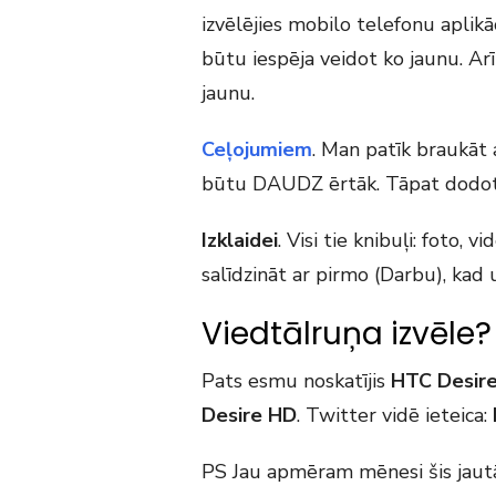
izvēlējies mobilo telefonu aplik
būtu iespēja veidot ko jaunu. Arī 
jaunu.
Ceļojumiem
. Man patīk braukāt
būtu DAUDZ ērtāk. Tāpat dodoti
Izklaidei
. Visi tie knibuļi: foto,
salīdzināt ar pirmo (Darbu), kad u
Viedtālruņa izvēle?
Pats esmu noskatījis
HTC Desir
Desire HD
. Twitter vidē ieteica:
PS Jau apmēram mēnesi šis jaut