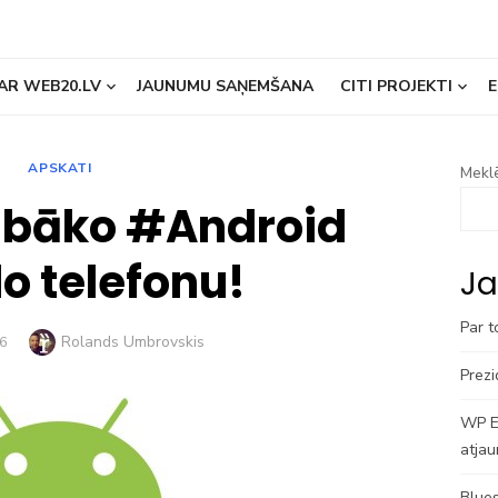
AR WEB20.LV
JAUNUMU SAŅEMŠANA
CITI PROJEKTI
E
APSKATI
Meklē
abāko #Android
o telefonu!
Ja
Par t
Author
Rolands Umbrovskis
6
Prezi
WP En
atjau
Blues