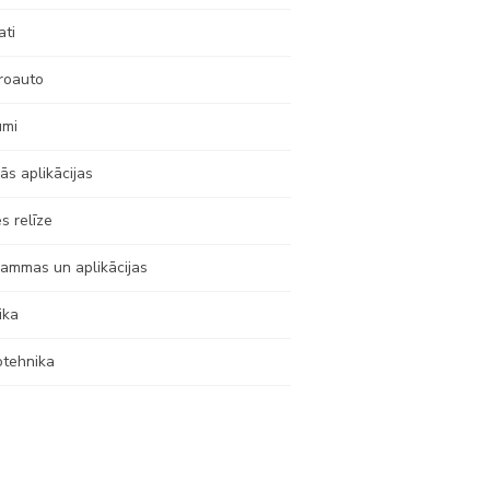
ati
roauto
umi
ās aplikācijas
s relīze
ammas un aplikācijas
ika
otehnika