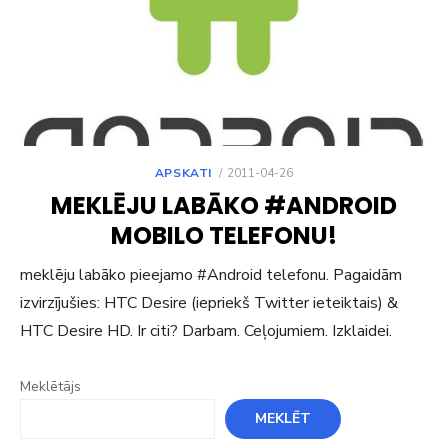
POSTED
APSKATI
2011-04-26
ON
MEKLĒJU LABĀKO #ANDROID
MOBILO TELEFONU!
meklēju labāko pieejamo #Android telefonu. Pagaidām
izvirzījušies: HTC Desire (iepriekš Twitter ieteiktais) &
HTC Desire HD. Ir citi? Darbam. Ceļojumiem. Izklaidei.
Meklētājs
MEKLĒT