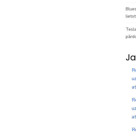
Blues
lieto
Tesla
pārd
Ja
R
uz
a
R
uz
a
R