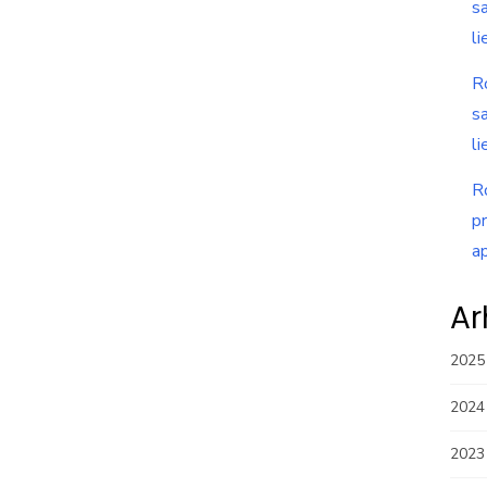
s
li
R
s
li
R
p
a
Ar
2025
2024
2023