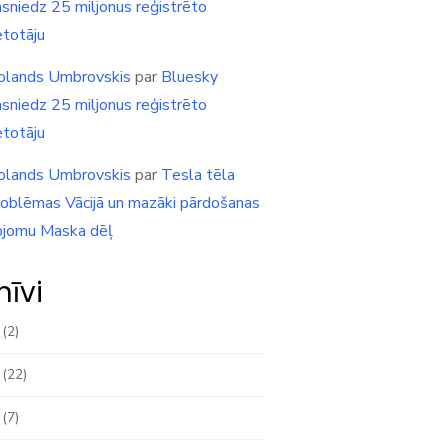
asniedz 25 miljonus reģistrēto
etotāju
olands Umbrovskis
par
Bluesky
asniedz 25 miljonus reģistrēto
etotāju
olands Umbrovskis
par
Tesla tēla
roblēmas Vācijā un mazāki pārdošanas
pjomu Maska dēļ
hīvi
(2)
(22)
(7)