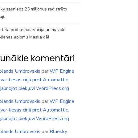
ky sasniedz 25 miljonus reģistrēto
tāju
 tēla problēmas Vācijā un mazāki
ošanas apjomu Maska dēļ
unākie komentāri
olands Umbrovskis
par
WP Engine
var tiesas cīņā pret Automattic,
tjaunojot piekļuvi WordPress.org
olands Umbrovskis
par
WP Engine
var tiesas cīņā pret Automattic,
tjaunojot piekļuvi WordPress.org
olands Umbrovskis
par
Bluesky