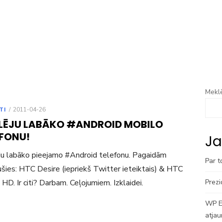
Meklē
POSTED
TI
2011-04-26
ON
LĒJU LABĀKO #ANDROID MOBILO
EFONU!
Ja
u labāko pieejamo #Android telefonu. Pagaidām
Par t
ījušies: HTC Desire (iepriekš Twitter ieteiktais) & HTC
 HD. Ir citi? Darbam. Ceļojumiem. Izklaidei.
Prezi
WP En
atjau