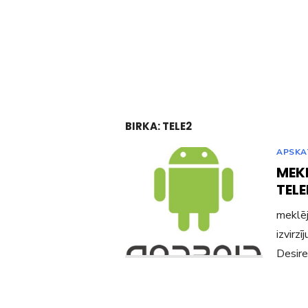
BIRKA:
TELE2
APSKA
MEK
TEL
meklēj
izvirz
Desire