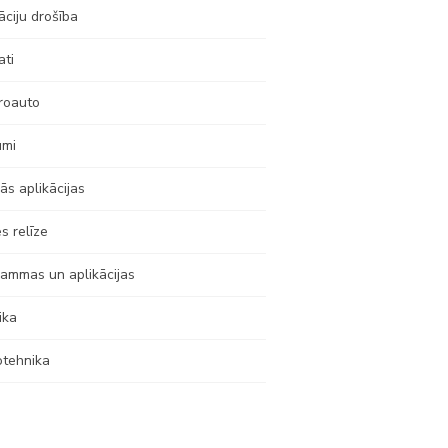
āciju drošība
ati
roauto
umi
ās aplikācijas
s relīze
ammas un aplikācijas
ika
otehnika