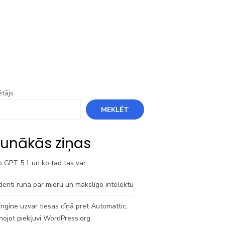
tājs
MEKLĒT
unākās ziņas
o GPT 5.1 un ko tad tas var
denti runā par mieru un mākslīgo intelektu
gine uzvar tiesas cīņā pret Automattic,
nojot piekļuvi WordPress.org