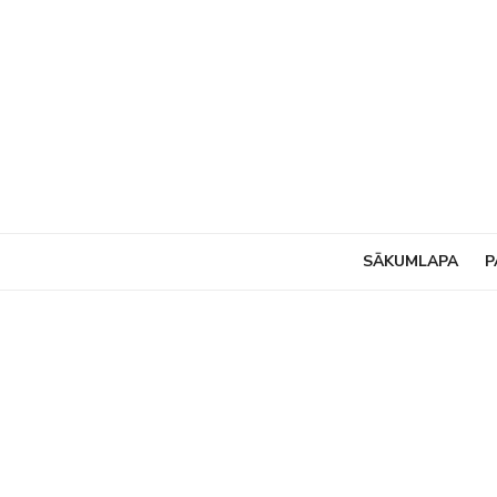
Skip
to
content
SĀKUMLAPA
P