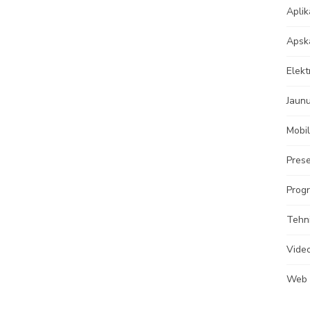
Aplik
Apsk
Elekt
Jaun
Mobil
Prese
Progr
Tehn
Vide
Web