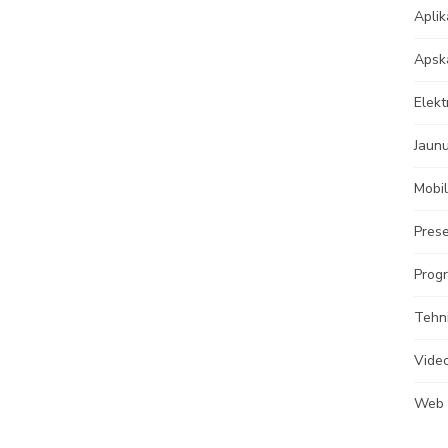
Aplik
Apsk
Elekt
Jaun
Mobil
Prese
Progr
Tehn
Vide
Web