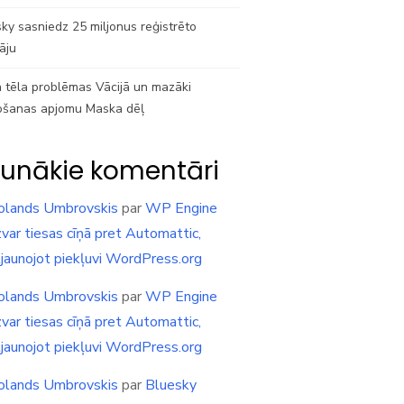
ky sasniedz 25 miljonus reģistrēto
tāju
 tēla problēmas Vācijā un mazāki
ošanas apjomu Maska dēļ
unākie komentāri
olands Umbrovskis
par
WP Engine
var tiesas cīņā pret Automattic,
tjaunojot piekļuvi WordPress.org
olands Umbrovskis
par
WP Engine
var tiesas cīņā pret Automattic,
tjaunojot piekļuvi WordPress.org
olands Umbrovskis
par
Bluesky