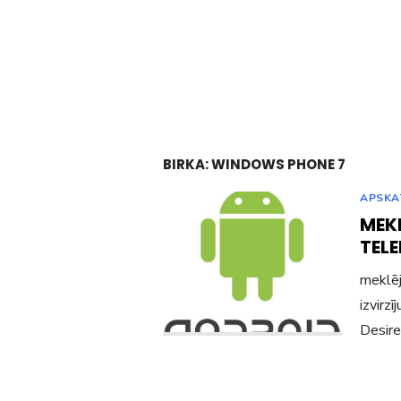
BIRKA:
WINDOWS PHONE 7
APSKA
MEK
TEL
meklēj
izvirz
Desire