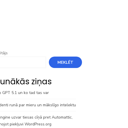
tājs
MEKLĒT
unākās ziņas
o GPT 5.1 un ko tad tas var
denti runā par mieru un mākslīgo intelektu
gine uzvar tiesas cīņā pret Automattic,
nojot piekļuvi WordPress.org