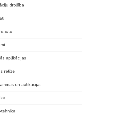
āciju drošība
ati
roauto
umi
ās aplikācijas
s relīze
ammas un aplikācijas
ika
otehnika