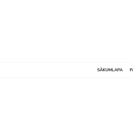
Skip
to
content
SĀKUMLAPA
P