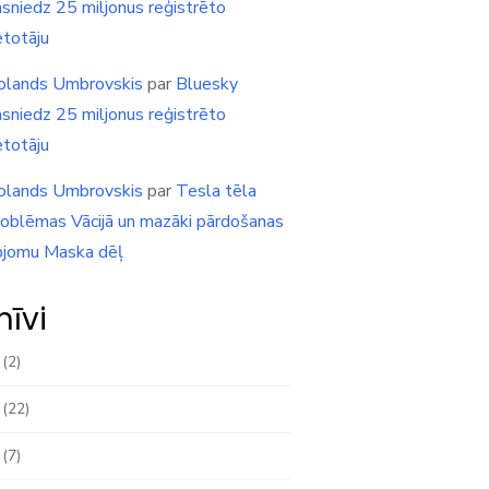
asniedz 25 miljonus reģistrēto
etotāju
olands Umbrovskis
par
Bluesky
asniedz 25 miljonus reģistrēto
etotāju
olands Umbrovskis
par
Tesla tēla
roblēmas Vācijā un mazāki pārdošanas
pjomu Maska dēļ
hīvi
(2)
(22)
(7)