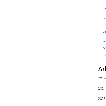
s
li
R
s
li
R
p
a
Ar
2025
2024
2023