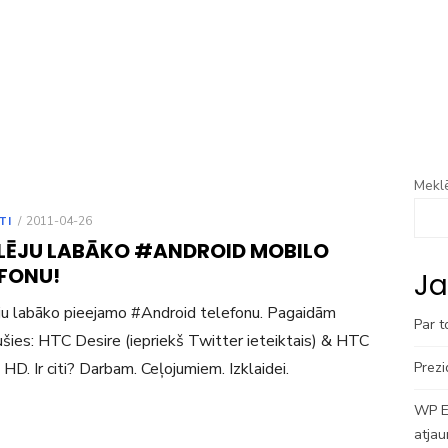
Meklē
POSTED
TI
2011-04-26
ON
LĒJU LABĀKO #ANDROID MOBILO
EFONU!
Ja
u labāko pieejamo #Android telefonu. Pagaidām
Par t
ījušies: HTC Desire (iepriekš Twitter ieteiktais) & HTC
 HD. Ir citi? Darbam. Ceļojumiem. Izklaidei.
Prezi
WP En
atjau