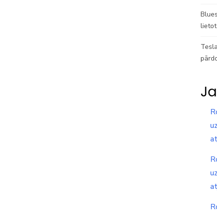
Blues
lieto
Tesla
pārd
Ja
R
uz
a
R
uz
a
R