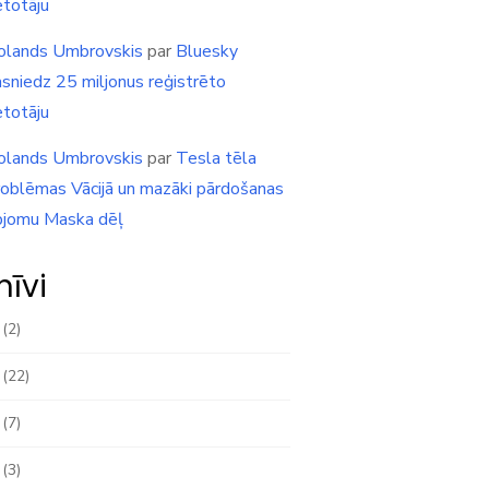
etotāju
olands Umbrovskis
par
Bluesky
asniedz 25 miljonus reģistrēto
etotāju
olands Umbrovskis
par
Tesla tēla
roblēmas Vācijā un mazāki pārdošanas
pjomu Maska dēļ
hīvi
(2)
(22)
(7)
(3)