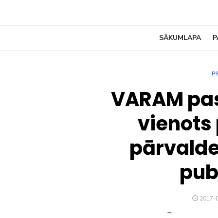
SĀKUMLAPA
P
P
VARAM pas
vienots 
pārvalde
pub
POSTE
2017-
ON