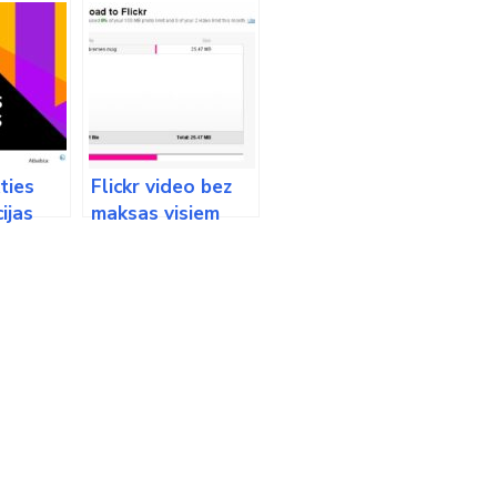
ties
Flickr video bez
ijas
maksas visiem
atu
[+HD] (Video)
m