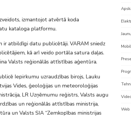
Apsk
izveidots, izmantojot atvērtā koda
Elekt
atu kataloga platformu.
Jaun
 ir atbildīgi datu publicētāji. VARAM sniedz
Mobil
icētājiem, kā arī veido portāla satura daļas.
Prese
na Valsts reģionālās attīstības aģentūra.
Progr
ublicē Iepirkumu uzraudzības birojs, Lauku
Tehn
tvijas Vides, ģeoloģijas un meteoroloģijas
nistrācija, LR Uzņēmumu reģistrs, Valsts augu
Vide
rdzības un reģionālās attīstības ministrija,
Web
ntūra un Valsts SIA “Zemkopības ministrijas