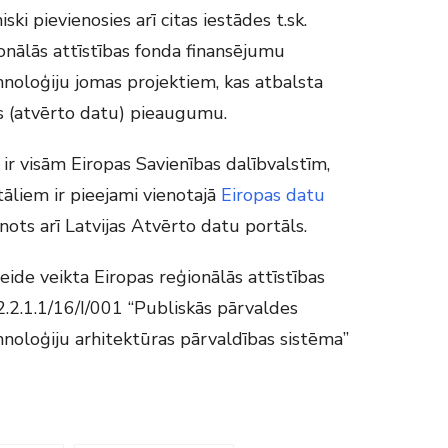
i pievienosies arī citas iestādes t.sk.
onālās attīstības fonda finansējumu
hnoloģiju jomas projektiem, kas atbalsta
s (atvērto datu) pieaugumu.
 ir visām Eiropas Savienības dalībvalstīm,
tāliem ir pieejami vienotajā
Eiropas datu
nots arī Latvijas Atvērto datu portāls.
eide veikta Eiropas reģionālās attīstības
2.2.1.1/16/I/001 “Publiskās pārvaldes
hnoloģiju arhitektūras pārvaldības sistēma”