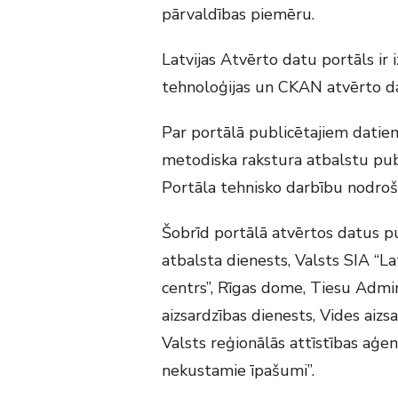
pārvaldības piemēru.
Latvijas Atvērto datu portāls ir 
tehnoloģijas un CKAN atvērto d
Par portālā publicētajiem datiem
metodiska rakstura atbalstu publ
Portāla tehnisko darbību nodroši
Šobrīd portālā atvērtos datus p
atbalsta dienests, Valsts SIA “La
centrs”, Rīgas dome, Tiesu Admi
aizsardzības dienests, Vides aizsa
Valsts reģionālās attīstības aģe
nekustamie īpašumi”.