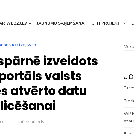
AR WEB20.LV
JAUNUMU SAŅEMŠANA
CITI PROJEKTI
E
RESES RELĪZE
,
WEB
Meklē
pārnē izveidots
portāls valsts
Ja
s atvērto datu
Par t
licēšanai
Prezi
WP En
atjau
Author
information.lv
D
09-11
Blues