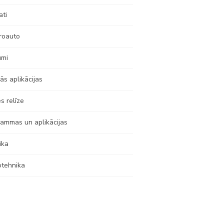
ati
roauto
umi
ās aplikācijas
s relīze
ammas un aplikācijas
ika
otehnika