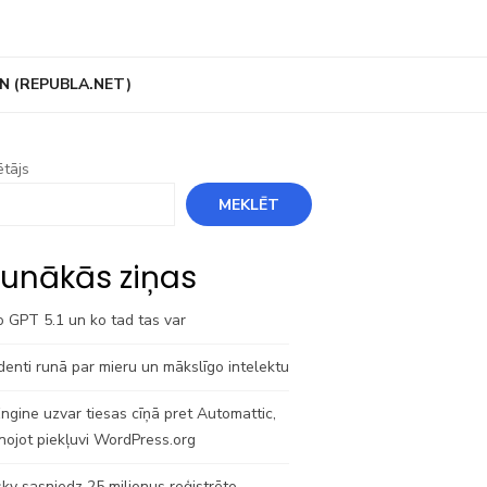
N (REPUBLA.NET)
tājs
MEKLĒT
unākās ziņas
o GPT 5.1 un ko tad tas var
denti runā par mieru un mākslīgo intelektu
gine uzvar tiesas cīņā pret Automattic,
nojot piekļuvi WordPress.org
ky sasniedz 25 miljonus reģistrēto