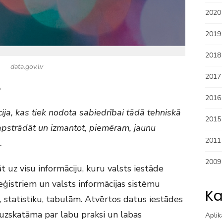
2020
2019
2018
data.gov.lv
2017
?
2016
ija, kas tiek nodota sabiedrībai tādā tehniskā
2015
, apstrādāt un izmantot, piemēram, jaunu
2011
.
2009
t uz visu informāciju, kuru valsts iestāde
ģistriem un valsts informācijas sistēmu
Ka
 statistiku, tabulām. Atvērtos datus iestādes
s uzskatāma par labu praksi un labas
Aplik