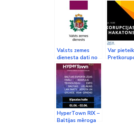
Valsts zemes
Var pieteik
dienesta dati no
Pretkorupc
2022. gada tiek
atvērto d
atvērti bez
hakatona
maksas ikvienam
HyperTown RIX –
Baltijas mēroga
urbānās kultūras