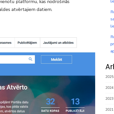
vienotu platformu, kas nodrošinās
li
valdes atvērtajiem datiem.
R
s
li
R
p
a
Ar
2025
2024
2023
2021