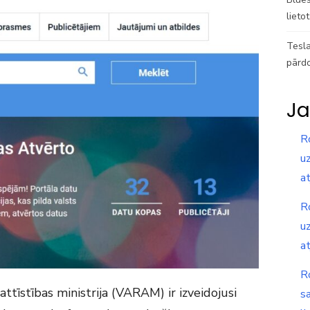
lieto
Tesla
pārd
Ja
R
uz
a
R
uz
a
R
attīstības ministrija (VARAM) ir izveidojusi
s