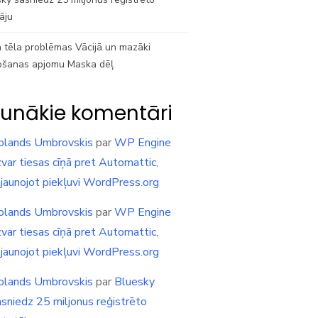
tāju
 tēla problēmas Vācijā un mazāki
ošanas apjomu Maska dēļ
unākie komentāri
olands Umbrovskis
par
WP Engine
var tiesas cīņā pret Automattic,
tjaunojot piekļuvi WordPress.org
olands Umbrovskis
par
WP Engine
var tiesas cīņā pret Automattic,
tjaunojot piekļuvi WordPress.org
olands Umbrovskis
par
Bluesky
asniedz 25 miljonus reģistrēto