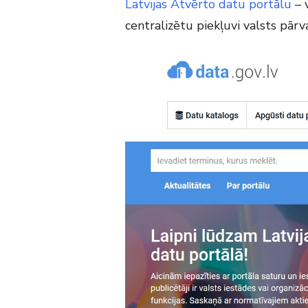
Latvijas Atvērto datu portālu
– 
centralizētu piekļuvi valsts pār