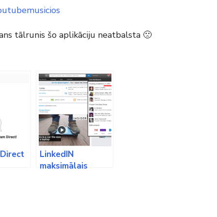
youtubemusicios
s tālrunis šo aplikāciju neatbalsta 🙁
Direct
LinkedIN
maksimālais
kontaktu skaits