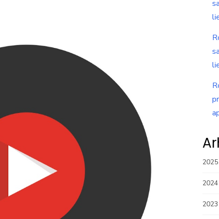
s
li
R
s
li
R
p
a
Ar
2025
2024
2023