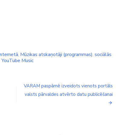
internetā
,
Mūzikas atskaņotāji (programmas)
,
sociālās
,
YouTube Music
VARAM paspārnē izveidots vienots portāls
valsts pārvaldes atvērto datu publicēšanai