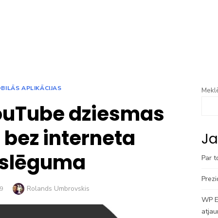
BILĀS APLIKĀCIJAS
Meklē
ouTube dziesmas
 bez interneta
Ja
eslēguma
Par t
Prezi
Author
Rolands Umbrovskis
9
WP En
atjau