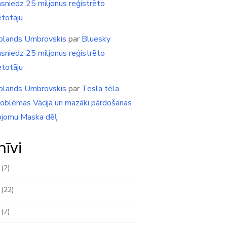
asniedz 25 miljonus reģistrēto
etotāju
olands Umbrovskis
par
Bluesky
asniedz 25 miljonus reģistrēto
etotāju
olands Umbrovskis
par
Tesla tēla
roblēmas Vācijā un mazāki pārdošanas
pjomu Maska dēļ
hīvi
(2)
(22)
(7)