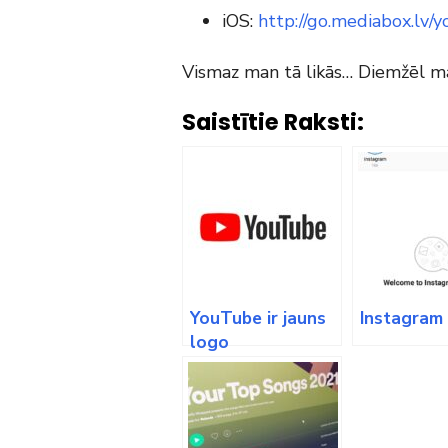
iOS:
http://go.mediabox.lv/
Vismaz man tā likās… Diemžēl man
Saistītie Raksti:
YouTube ir jauns
Instagram 
logo