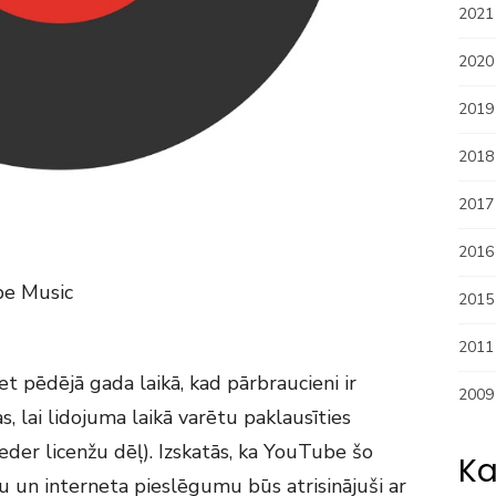
2021
2020
2019
2018
2017
2016
be Music
2015
2011
t pēdējā gada laikā, kad pārbraucieni ir
2009
as, lai lidojuma laikā varētu paklausīties
er licenžu dēļ). Izskatās, ka YouTube šo
Ka
un interneta pieslēgumu būs atrisinājuši ar