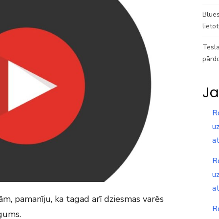
Blues
lieto
Tesla
pārd
Ja
R
uz
a
R
uz
a
ām, pamanīju, ka tagad arī dziesmas varēs
R
ēgums.