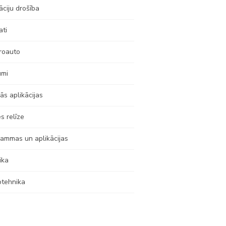
āciju drošība
ati
roauto
umi
ās aplikācijas
s relīze
ammas un aplikācijas
ika
otehnika