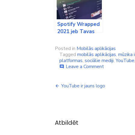
Spotify Wrapped
2021 jeb Tavas
populārākās
2021. gada
Posted in
Mobilās aplikācijas
dziesmas topā
Tagged
mobilās aplikācijas
,
mūzika 
(papildināts)
platformas
,
sociālie mediji
,
YouTube
on
Leave a Comment
comment
Klausies
YouTube
Ziņu
dziesmas
YouTube ir jauns logo
telefonā
izvēlne
bez
interneta
pieslēguma
Atbildēt