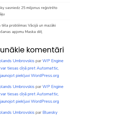
ky sasniedz 25 miljonus reģistrēto
tāju
 tēla problēmas Vācijā un mazāki
ošanas apjomu Maska dēļ
unākie komentāri
olands Umbrovskis
par
WP Engine
var tiesas cīņā pret Automattic,
tjaunojot piekļuvi WordPress.org
olands Umbrovskis
par
WP Engine
var tiesas cīņā pret Automattic,
tjaunojot piekļuvi WordPress.org
olands Umbrovskis
par
Bluesky