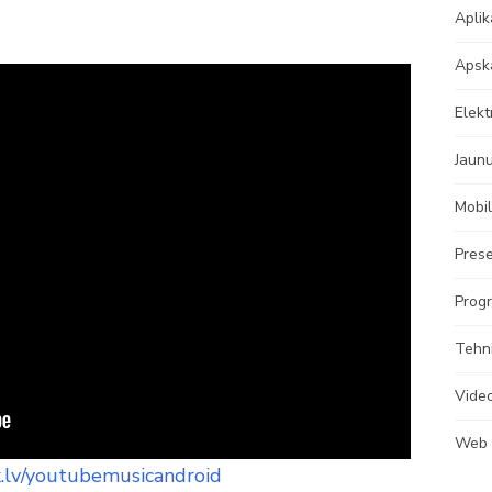
Aplik
Apsk
Elekt
Jaun
Mobil
Prese
Progr
Tehn
Vide
Web
x.lv/youtubemusicandroid