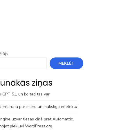
tājs
MEKLĒT
unākās ziņas
o GPT 5.1 un ko tad tas var
denti runā par mieru un mākslīgo intelektu
gine uzvar tiesas cīņā pret Automattic,
nojot piekļuvi WordPress.org