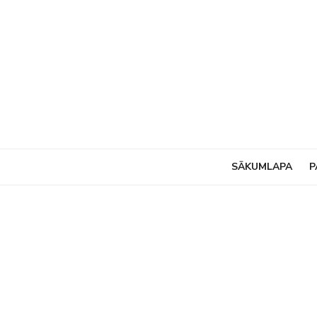
Skip
to
content
SĀKUMLAPA
P