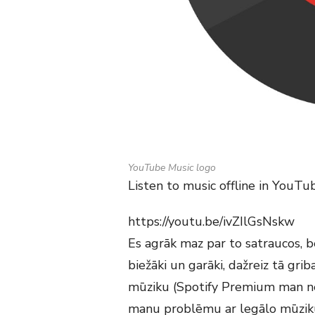
YouTube Music logo
Listen to music offline in YouTu
https://youtu.be/ivZIlGsNskw
Es agrāk maz par to satraucos, be
biežāki un garāki, dažreiz tā grib
mūziku (Spotify Premium man ned
manu problēmu ar legālo mūziku 