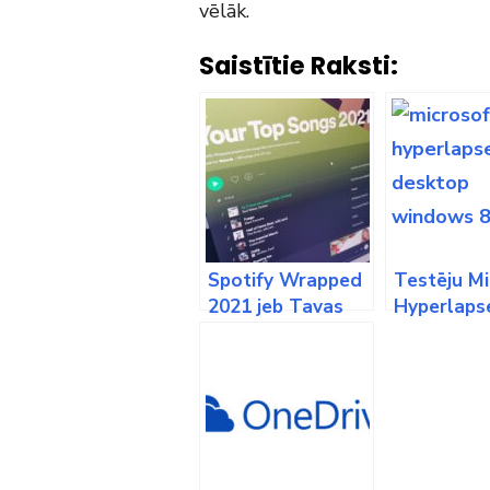
vēlāk.
Saistītie Raksti:
Spotify Wrapped
Testēju Mi
2021 jeb Tavas
Hyperlapse
populārākās
ar GoPro
2021. gada
Silver
dziesmas topā
(papildināts)