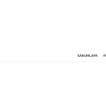
Skip
to
content
SĀKUMLAPA
P