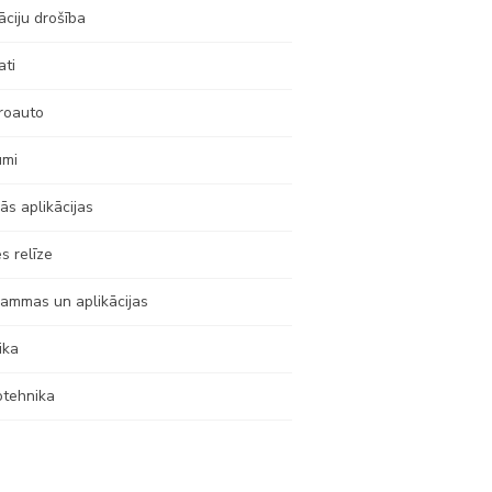
āciju drošība
ati
roauto
umi
ās aplikācijas
s relīze
ammas un aplikācijas
ika
otehnika