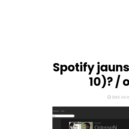
Spotify jaun
10)? / 
POSTED
2015-10-0
ON