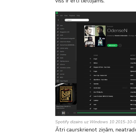
viss ir ērti lietojams.
Spotify dizains uz Windows 10 2015-10-0
Ātri caurskrienot ziņām, neatrad