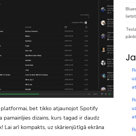
Blues
lieto
Tesla
pārd
Ja
R
uz
a
R
platformai, bet tikko atjaunojot Spotify
uz
a
 pamainījies dizains, kurs tagad ir daudz
! Lai arī kompakts, uz skārienjūtīgā ekrāna
R