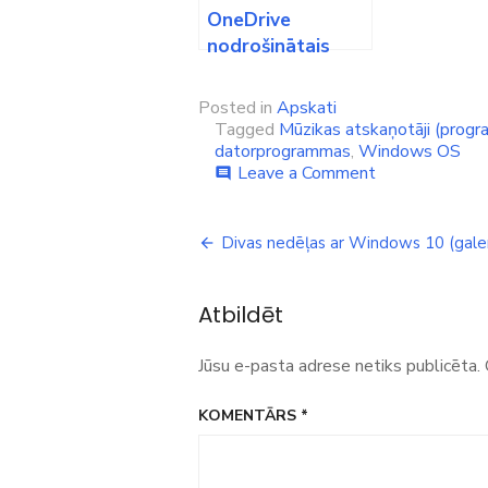
OneDrive
nodrošinātais
krātuves apjoms
tiks mainīts no 15
Posted in
Apskati
GB uz 5 GB
Tagged
Mūzikas atskaņotāji (prog
datorprogrammas
,
Windows OS
on
Leave a Comment
comment
Spotify
jauns
Ziņu
dizains
Divas nedēļas ar Windows 10 (galer
(Windows
izvēlne
10)?
/
Atbildēt
oktobris
2015
Jūsu e-pasta adrese netiks publicēta.
KOMENTĀRS
*