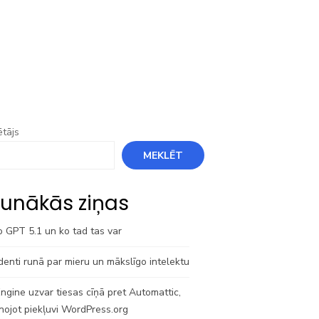
tājs
MEKLĒT
unākās ziņas
o GPT 5.1 un ko tad tas var
denti runā par mieru un mākslīgo intelektu
gine uzvar tiesas cīņā pret Automattic,
nojot piekļuvi WordPress.org