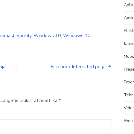
Aplik
Apsk
Elekt
rammas)
,
Spotify
,
Windows 10
,
Windows 10
Jaun
Mobil
ija)
Facebook Interested poga
Prese
Progr
Tehn
Obligātie lauki ir atzīmēti kā
*
Vide
Web