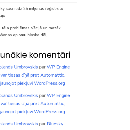
ky sasniedz 25 miljonus reģistrēto
tāju
 tēla problēmas Vācijā un mazāki
ošanas apjomu Maska dēļ
unākie komentāri
olands Umbrovskis
par
WP Engine
var tiesas cīņā pret Automattic,
tjaunojot piekļuvi WordPress.org
olands Umbrovskis
par
WP Engine
var tiesas cīņā pret Automattic,
tjaunojot piekļuvi WordPress.org
olands Umbrovskis
par
Bluesky