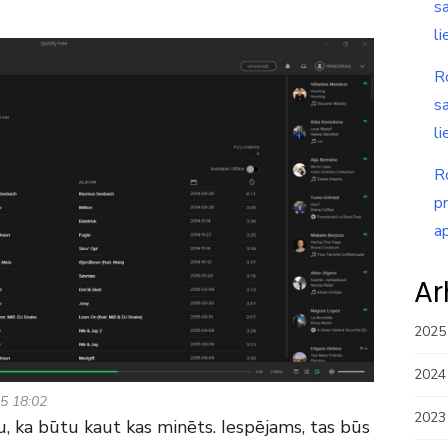
s
li
R
s
li
R
p
a
Ar
2025
2024
5 18:02
2023
u, ka būtu kaut kas minēts. Iespējams, tas būs