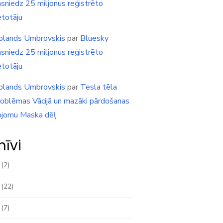
asniedz 25 miljonus reģistrēto
etotāju
olands Umbrovskis
par
Bluesky
asniedz 25 miljonus reģistrēto
etotāju
olands Umbrovskis
par
Tesla tēla
roblēmas Vācijā un mazāki pārdošanas
pjomu Maska dēļ
hīvi
(2)
(22)
(7)