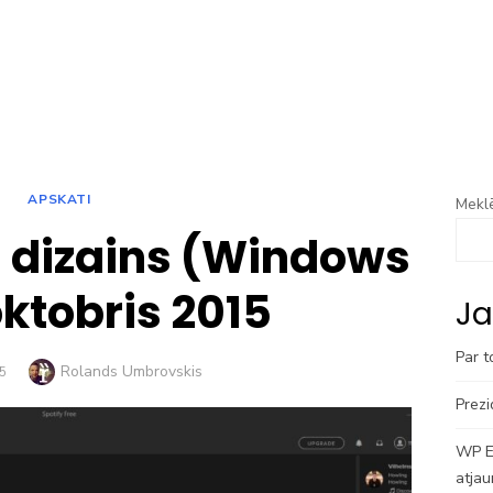
APSKATI
Meklē
s dizains (Windows
oktobris 2015
Ja
Par t
Author
Rolands Umbrovskis
5
Prezi
WP En
atjau