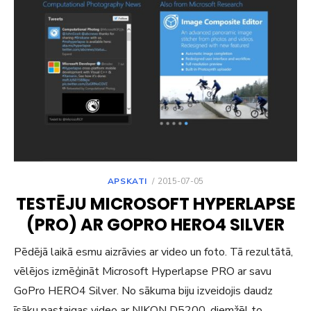
POSTED
APSKATI
2015-07-05
ON
TESTĒJU MICROSOFT HYPERLAPSE
(PRO) AR GOPRO HERO4 SILVER
Pēdējā laikā esmu aizrāvies ar video un foto. Tā rezultātā,
vēlējos izmēģināt Microsoft Hyperlapse PRO ar savu
GoPro HERO4 Silver. No sākuma biju izveidojis daudz
īsāku pastaigas video ar NIKON D5200, diemžēl to