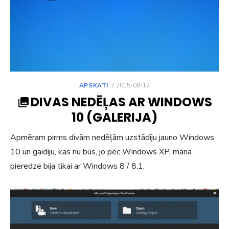
POSTED
APSKATI
2015-08-12
ON
DIVAS NEDĒĻAS AR WINDOWS
10 (GALERIJA)
Apmēram pirms divām nedēļām uzstādīju jauno Windows
10 un gaidīju, kas nu būs, jo pēc Windows XP, mana
pieredze bija tikai ar Windows 8 / 8.1.