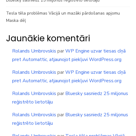
Bluesky sasniedz 25 miljonus reģistrēto lietotāju
Tesla tēla problēmas Vācijā un mazāki pārdošanas apjomu
Maska dēļ
Jaunākie komentāri
Rolands Umbrovskis
par
WP Engine uzvar tiesas cīņā
pret Automattic, atjaunojot piekļuvi WordPress.org
Rolands Umbrovskis
par
WP Engine uzvar tiesas cīņā
pret Automattic, atjaunojot piekļuvi WordPress.org
Rolands Umbrovskis
par
Bluesky sasniedz 25 miljonus
reģistrēto lietotāju
Rolands Umbrovskis
par
Bluesky sasniedz 25 miljonus
reģistrēto lietotāju