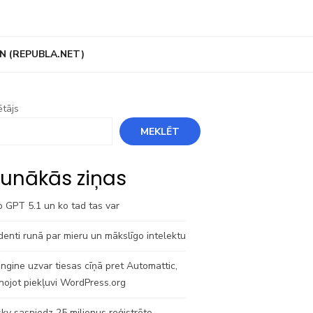
N (REPUBLA.NET)
tājs
MEKLĒT
unākās ziņas
o GPT 5.1 un ko tad tas var
denti runā par mieru un mākslīgo intelektu
gine uzvar tiesas cīņā pret Automattic,
nojot piekļuvi WordPress.org
ky sasniedz 25 miljonus reģistrēto