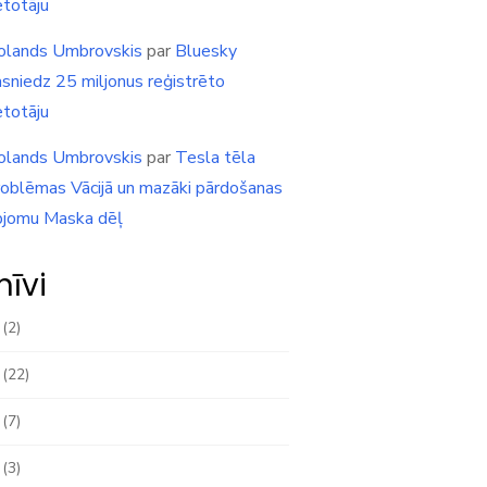
etotāju
olands Umbrovskis
par
Bluesky
asniedz 25 miljonus reģistrēto
etotāju
olands Umbrovskis
par
Tesla tēla
roblēmas Vācijā un mazāki pārdošanas
pjomu Maska dēļ
hīvi
(2)
(22)
(7)
(3)