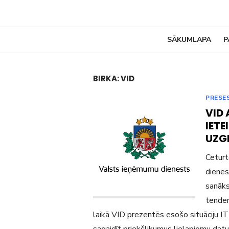
SĀKUMLAPA
P
BIRKA:
VID
PRESES
VID 
IET
UZG
Ceturt
dienes
sanāks
tenden
laikā VID prezentēs esošo situāciju IT