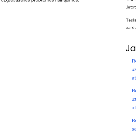
u uzglabāšanas problēmas risinājumus.
lieto
Tesla
pārd
Ja
R
uz
a
R
uz
a
R
s