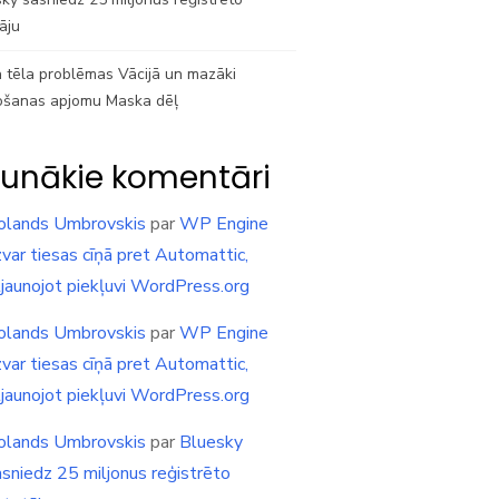
tāju
 tēla problēmas Vācijā un mazāki
ošanas apjomu Maska dēļ
unākie komentāri
olands Umbrovskis
par
WP Engine
var tiesas cīņā pret Automattic,
tjaunojot piekļuvi WordPress.org
olands Umbrovskis
par
WP Engine
var tiesas cīņā pret Automattic,
tjaunojot piekļuvi WordPress.org
olands Umbrovskis
par
Bluesky
asniedz 25 miljonus reģistrēto