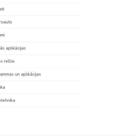
ati
roauto
umi
ās aplikācijas
s relīze
ammas un aplikācijas
ika
otehnika