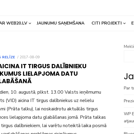
AR WEB20.LV
JAUNUMU SAŅEMŠANA
CITI PROJEKTI
E
Meklē
POSTED
 RELĪZE
2017-08-09
ON
AICINA IT TIRGUS DALĪBNIEKU
EIKUMUS LIELAPJOMA DATU
Ja
LABĀŠANĀ
Par t
dien, 10. augustā, plkst. 13.00 Valsts ieņēmumu
ts (VID) aicina IT tirgus dalībniekus uz nelielu
Prezi
mi (Prāta talku), lai noskaidrotu aktuālās tirgus
WP En
ces lielapjoma datu glabāšanas jomā. Prāta talkas
atjau
 tirgus dalībniekiem, lai varētu noteiktā laika posmā
Blues