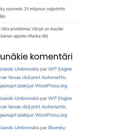
ky sasniedz 25 miljonus reģistrēto
tāju
 tēla problēmas Vācijā un mazāki
ošanas apjomu Maska dēļ
unākie komentāri
olands Umbrovskis
par
WP Engine
var tiesas cīņā pret Automattic,
tjaunojot piekļuvi WordPress.org
olands Umbrovskis
par
WP Engine
var tiesas cīņā pret Automattic,
tjaunojot piekļuvi WordPress.org
olands Umbrovskis
par
Bluesky