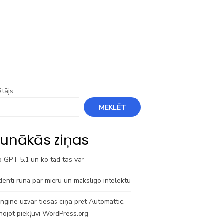
tājs
MEKLĒT
unākās ziņas
o GPT 5.1 un ko tad tas var
denti runā par mieru un mākslīgo intelektu
gine uzvar tiesas cīņā pret Automattic,
nojot piekļuvi WordPress.org