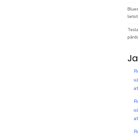
Blues
lieto
Tesla
pārd
Ja
R
uz
a
R
uz
a
R