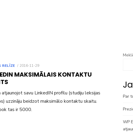
Meklē
POSTED
 RELĪZE
2016-11-29
ON
KEDIN MAKSIMĀLAIS KONTAKTU
ITS
Ja
 atjaunojot savu LinkedIN profilu (studiju leksijas
Par t
os) uzzināju beidzot maksimālo kontaktu skaitu.
ok tas ir 5000.
Prezi
WP En
atjau