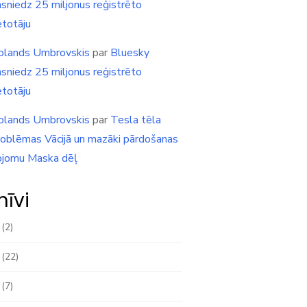
asniedz 25 miljonus reģistrēto
etotāju
olands Umbrovskis
par
Bluesky
asniedz 25 miljonus reģistrēto
etotāju
olands Umbrovskis
par
Tesla tēla
roblēmas Vācijā un mazāki pārdošanas
pjomu Maska dēļ
hīvi
(2)
(22)
(7)