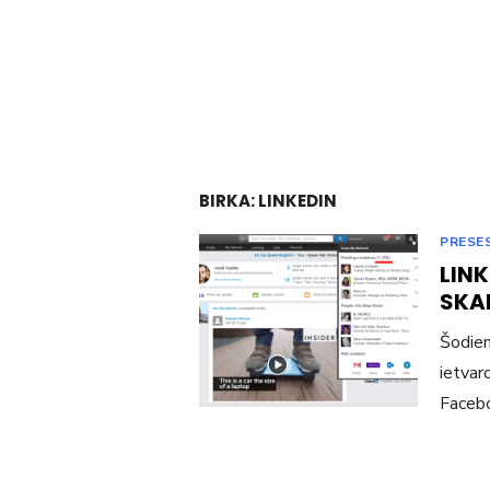
BIRKA:
LINKEDIN
PRESES
LIN
SKA
Šodien
ietvar
Facebo