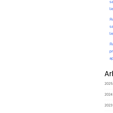
s
li
R
s
li
R
p
a
Ar
2025
2024
2023