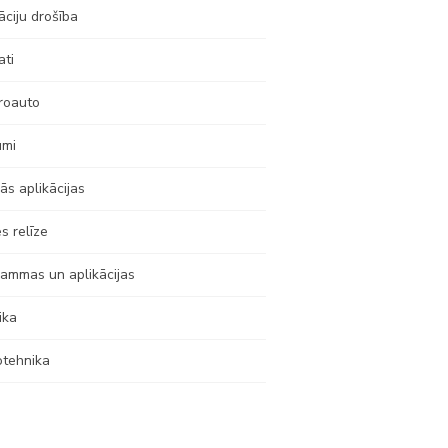
āciju drošība
ati
roauto
umi
ās aplikācijas
s relīze
ammas un aplikācijas
ika
otehnika