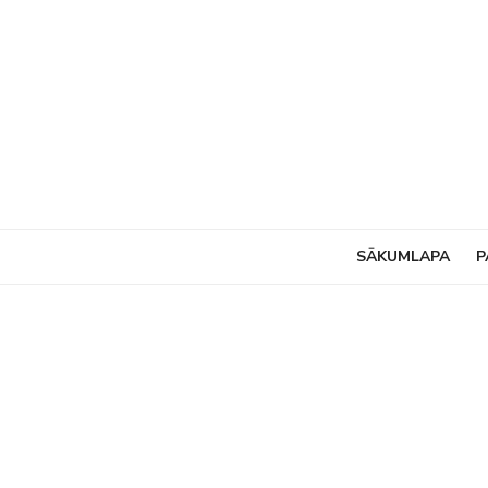
Skip
to
content
SĀKUMLAPA
P