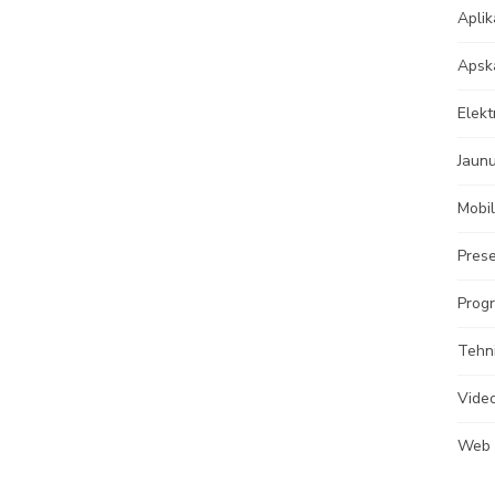
Aplik
Apsk
Elekt
Jaun
Mobil
Prese
Progr
Tehn
Vide
Web