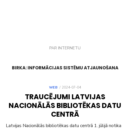
PAR INTERNETU
BIRKA:
INFORMĀCIJAS SISTĒMU ATJAUNOŠANA
POSTED
WEB
2024-07-04
ON
TRAUCĒJUMI LATVIJAS
NACIONĀLĀS BIBLIOTĒKAS DATU
CENTRĀ
Latvijas Nacionālās bibliotēkas datu centrā 1. jūlijā notika