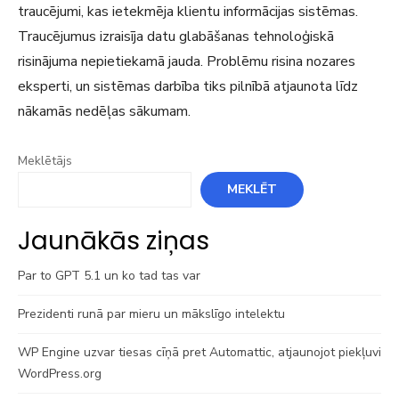
traucējumi, kas ietekmēja klientu informācijas sistēmas.
Traucējumus izraisīja datu glabāšanas tehnoloģiskā
risinājuma nepietiekamā jauda. Problēmu risina nozares
eksperti, un sistēmas darbība tiks pilnībā atjaunota līdz
nākamās nedēļas sākumam.
Meklētājs
MEKLĒT
Jaunākās ziņas
Par to GPT 5.1 un ko tad tas var
Prezidenti runā par mieru un mākslīgo intelektu
WP Engine uzvar tiesas cīņā pret Automattic, atjaunojot piekļuvi
WordPress.org