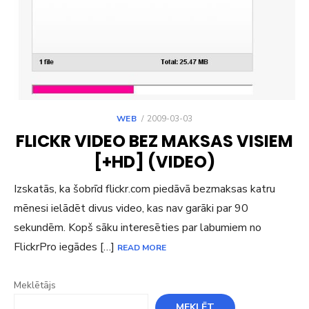
POSTED
WEB
2009-03-03
ON
FLICKR VIDEO BEZ MAKSAS VISIEM
[+HD] (VIDEO)
Izskatās, ka šobrīd flickr.com piedāvā bezmaksas katru
mēnesi ielādēt divus video, kas nav garāki par 90
sekundēm. Kopš sāku interesēties par labumiem no
FlickrPro iegādes […]
READ MORE
Meklētājs
MEKLĒT