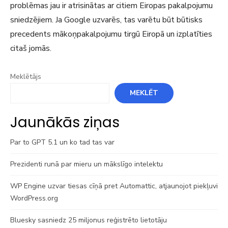
problēmas jau ir atrisinātas ar citiem Eiropas pakalpojumu
sniedzējiem. Ja Google uzvarēs, tas varētu būt būtisks
precedents mākoņpakalpojumu tirgū Eiropā un izplatīties
citaš jomās.
Meklētājs
MEKLĒT
Jaunākās ziņas
Par to GPT 5.1 un ko tad tas var
Prezidenti runā par mieru un mākslīgo intelektu
WP Engine uzvar tiesas cīņā pret Automattic, atjaunojot piekļuvi
WordPress.org
Bluesky sasniedz 25 miljonus reģistrēto lietotāju