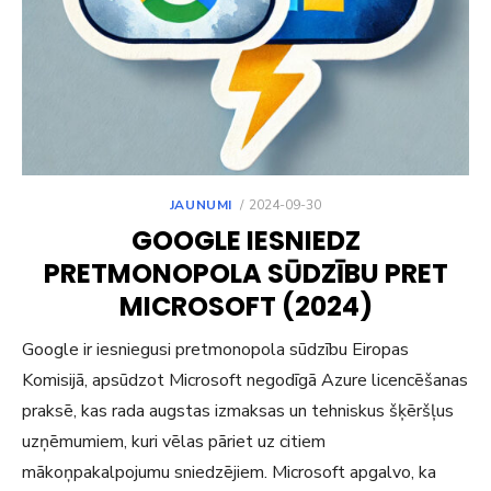
POSTED
JAUNUMI
2024-09-30
ON
GOOGLE IESNIEDZ
PRETMONOPOLA SŪDZĪBU PRET
MICROSOFT (2024)
Google ir iesniegusi pretmonopola sūdzību Eiropas
Komisijā, apsūdzot Microsoft negodīgā Azure licencēšanas
praksē, kas rada augstas izmaksas un tehniskus šķēršļus
uzņēmumiem, kuri vēlas pāriet uz citiem
mākoņpakalpojumu sniedzējiem. Microsoft apgalvo, ka